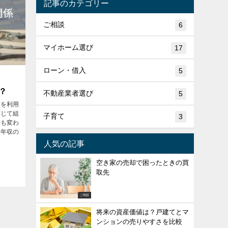
記事のカテゴリー
ご相談
6
マイホーム選び
17
ローン・借入
5
？
不動産業者選び
5
ンを利用
応じて組
子育て
3
宅も変わ
と年収の
人気の記事
空き家の売却で困ったときの買
取先
ご相談
将来の資産価値は？戸建てとマ
ンションの売りやすさを比較