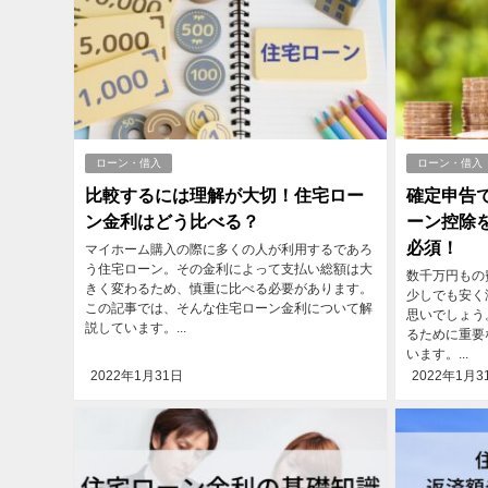
ローン・借入
ローン・借入
比較するには理解が大切！住宅ロー
確定申告で
ン金利はどう比べる？
ーン控除
必須！
マイホーム購入の際に多くの人が利用するであろ
う住宅ローン。その金利によって支払い総額は大
数千万円もの
きく変わるため、慎重に比べる必要があります。
少しでも安く
この記事では、そんな住宅ローン金利について解
思いでしょう
説しています。...
るために重要
います。...
2022年1月31日
2022年1月3